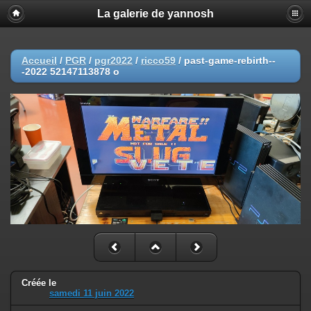
La galerie de yannosh
Accueil
/
PGR
/
pgr2022
/
ricco59
/
past-game-rebirth--
-2022 52147113878 o
Créée le
samedi 11 juin 2022