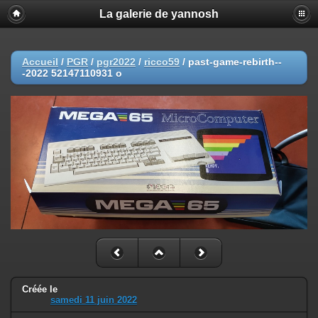
La galerie de yannosh
Accueil
/
PGR
/
pgr2022
/
ricco59
/
past-game-rebirth--
-2022 52147110931 o
Créée le
samedi 11 juin 2022