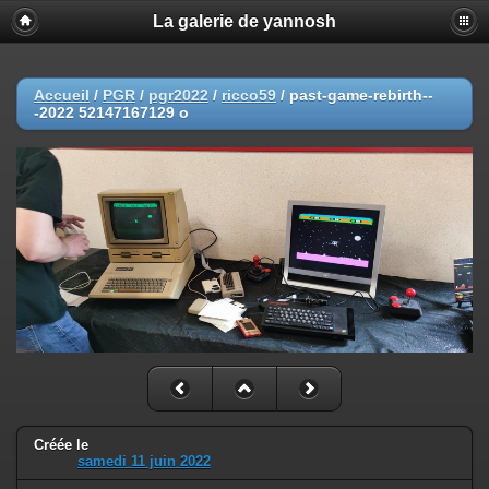
La galerie de yannosh
Accueil
/
PGR
/
pgr2022
/
ricco59
/
past-game-rebirth--
-2022 52147167129 o
Créée le
samedi 11 juin 2022