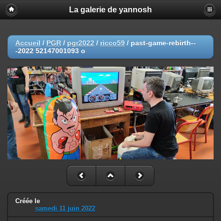
La galerie de yannosh
Accueil
/
PGR
/
pgr2022
/
ricco59
/
past-game-rebirth--
-2022 52147001093 o
Créée le
samedi 11 juin 2022