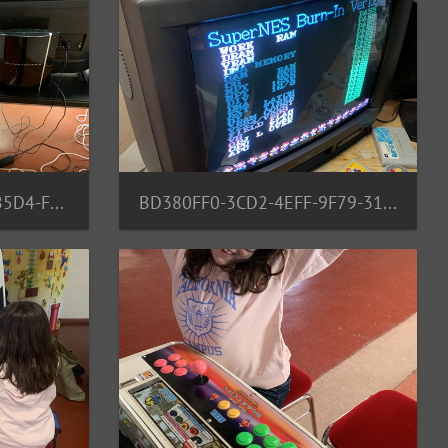
B206D0F3-A3B7-4208-B5D4-F589C78D9119
BD380FF0-3CD2-4EFF-9F79-31BE7C9AB4D1