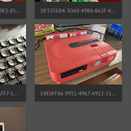
CC032C20-4FE9-4931-89E5-85C4F4268E35
DE525EB4-3DA0-49BA-862F-414357C75E21
E7B017ED-63B7-428E-AFF7-171540FCF75A
E8E0FF86-9951-4967-A922-11F38B64BAEB