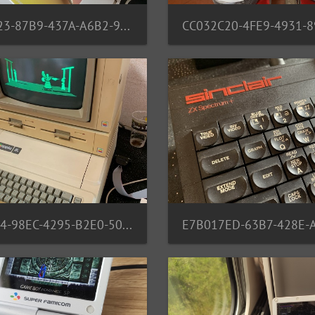
BE34AD23-87B9-437A-A6B2-9E0FF7C0AE2D
E1E5F554-98EC-4295-B2E0-501A85E30372