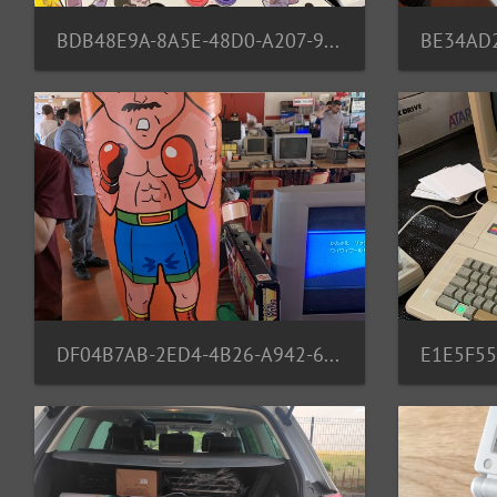
BDB48E9A-8A5E-48D0-A207-95BF85E808E3
DF04B7AB-2ED4-4B26-A942-6057734CEF39